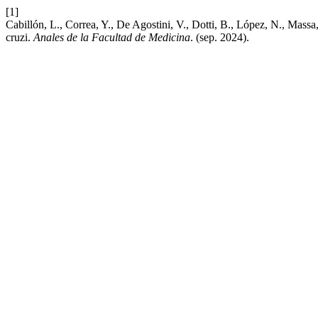
[1]
Cabillón, L., Correa, Y., De Agostini, V., Dotti, B., López, N., Ma
cruzi.
Anales de la Facultad de Medicina
. (sep. 2024).