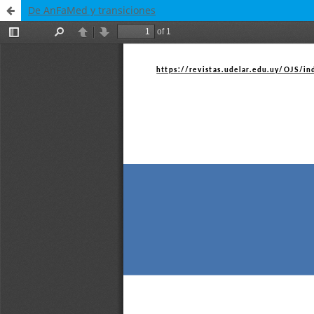
De AnFaMed y transiciones