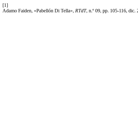
[1]
Adamo Faiden, «Pabellón Di Tella»,
RTdT
, n.º 09, pp. 105-116, dic.