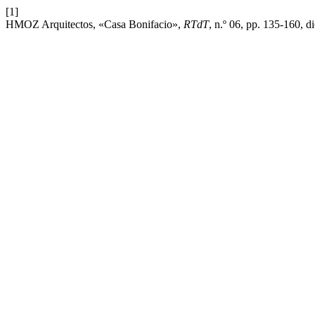
[1]
HMOZ Arquitectos, «Casa Bonifacio»,
RTdT
, n.º 06, pp. 135-160, d