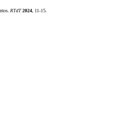
entos.
RTdT
2024
, 11-15.